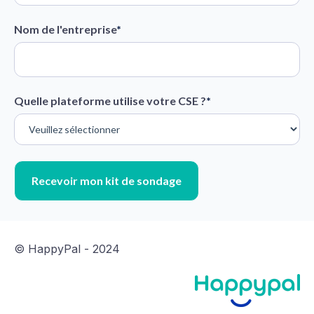
Nom de l'entreprise
*
Quelle plateforme utilise votre CSE ?
*
©
HappyPal - 2024
est nous...
ookies !
du d'être sûrs que le contenu de
us intéresse avant de vous