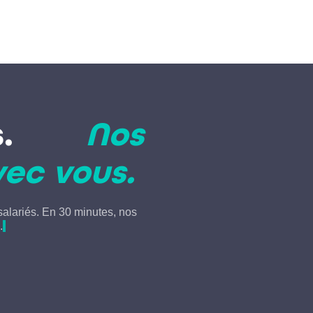
ases.
Nos
vec vous.
alariés. En 30 minutes, nos
.