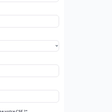
se votre CSE ?
*