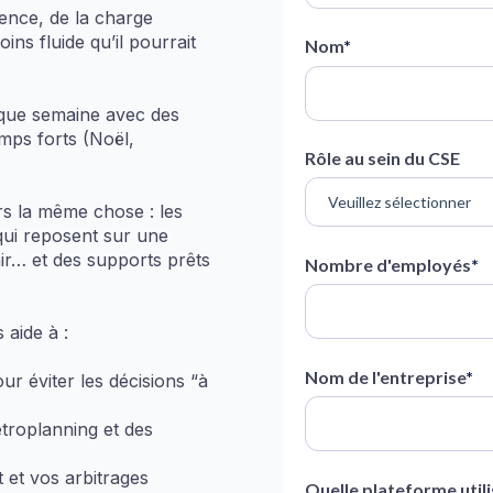
gence, de la charge
oins fluide qu’il pourrait
Nom
*
que semaine avec des
emps forts (Noël,
Rôle au sein du CSE
urs la même chose : les
qui reposent sur une
ir… et des supports prêts
Nombre d'employés
*
aide à :
Nom de l'entreprise
*
ur éviter les décisions “à
troplanning et des
 et vos arbitrages
Quelle plateforme utili