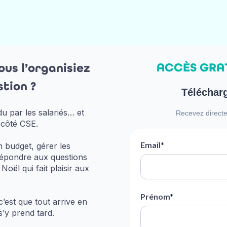
ACCÈS GRAT
vous l’organisiez
tion ?
Télécharg
u par les salariés… et
Recevez directe
 côté CSE.
Email
*
un budget, gérer les
, répondre aux questions
Noël qui fait plaisir aux
Prénom
*
c’est que tout arrive en
y prend tard.